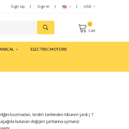
Sign Up
Sign In
USD
0
Cart
ANICAL
ELECTRIC MOTORS
rliğini bozmadan, teslim tarihinden itibaren yedi ( 7
in aşağıda bulunan değişim şartlarına uymanız
ektir.