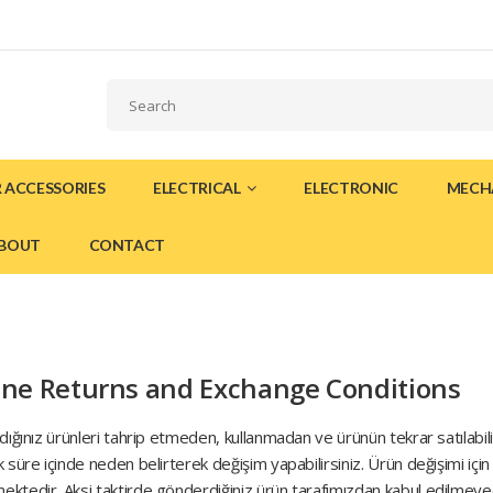
 ACCESSORIES
ELECTRICAL
ELECTRONIC
MECH
BOUT
CONTACT
ine Returns and Exchange Conditions
ldığınız ürünleri tahrip etmeden, kullanmadan ve ürünün tekrar satılabili
k süre içinde neden belirterek değişim yapabilirsiniz. Ürün değişimi iç
ktedir. Aksi taktirde gönderdiğiniz ürün tarafımızdan kabul edilmeyec