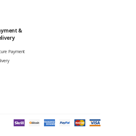
ayment &
livery
cure Payment
ivery