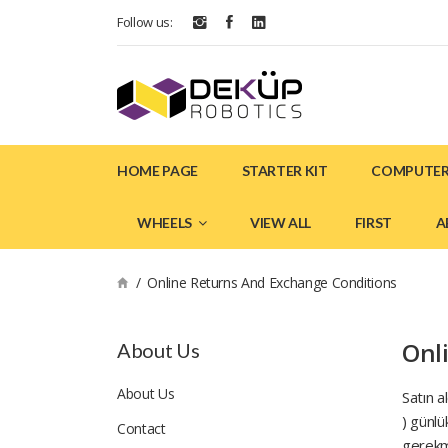
Follow us:
HOME PAGE
STARTER KIT
COMPUTER
WHEELS
VIEW ALL
FIRST
A
Online Returns And Exchange Conditions
Onl
About Us
About Us
Satın a
) günlü
Contact
gerekme